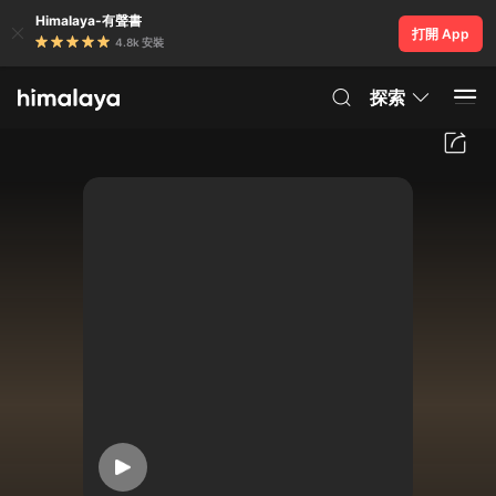
Himalaya-有聲書
打開 App
4.8k 安裝
探索