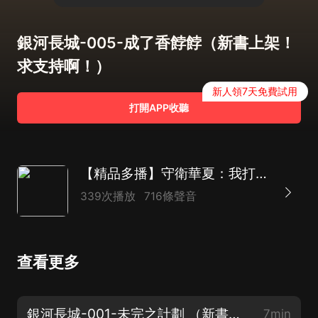
銀河長城-005-成了香餑餑（新書上架！
求支持啊！）
新人領7天免費試用
打開APP收聽
【精品多播】守衛華夏：我打造了銀河長城丨科幻末世&異獸入侵&銀河護衛系統
339次播放
716條聲音
查看更多
銀河長城-001-未完之計劃 （新書上架！求支持啊！）
7min