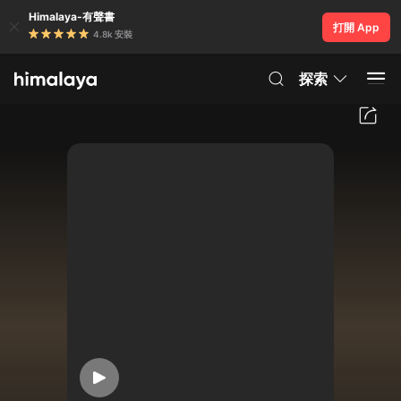
Himalaya-有聲書
打開 App
4.8k 安裝
探索