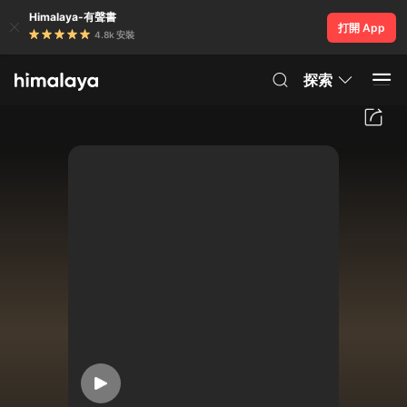
Himalaya-有聲書
打開 App
4.8k 安裝
探索