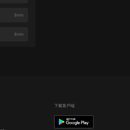
8min
8min
下載客戶端