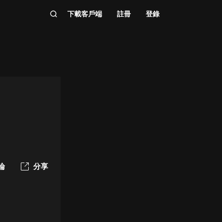
下載客戶端
註冊
登錄
論
分享