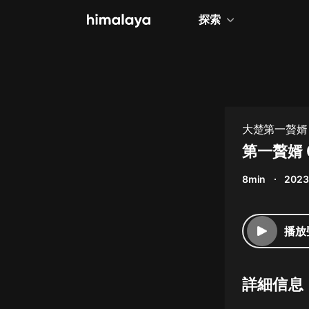
探索
全部
小說
個人成長
大楚第一贅婿
相聲評書
第一贅婿 
兒童
8min
2023
歷史
情感治愈
播放
健康養生
商業財經
詳細信息
廣播劇