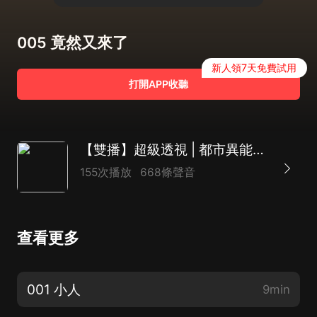
005 竟然又來了
新人領7天免費試用
打開APP收聽
【雙播】超級透視 | 都市異能&逆襲爽文
155次播放
668條聲音
查看更多
001 小人
9min