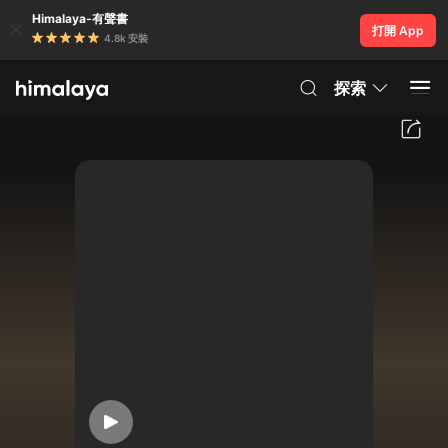
Himalaya-有聲書
打開 App
4.8k 安裝
探索