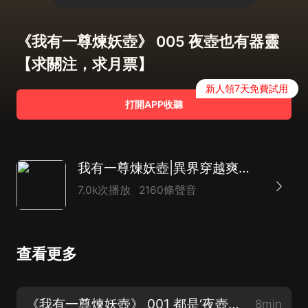
《我有一尊煉妖壺》 005 夜壺也有器靈
【求關注，求月票】
新人領7天免費試用
打開APP收聽
我有一尊煉妖壺|異界穿越爽文|百凰司正制作|多人有聲劇
7.0k次播放
2160條聲音
查看更多
《我有一尊煉妖壺》 001 都是‘夜壺’惹的禍【新書上架多多支持~】
8min