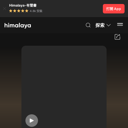
Himalaya-有聲書
打開 App
4.8k 安裝
探索