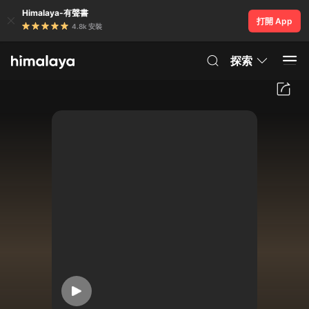
Himalaya-有聲書
打開 App
4.8k 安裝
探索