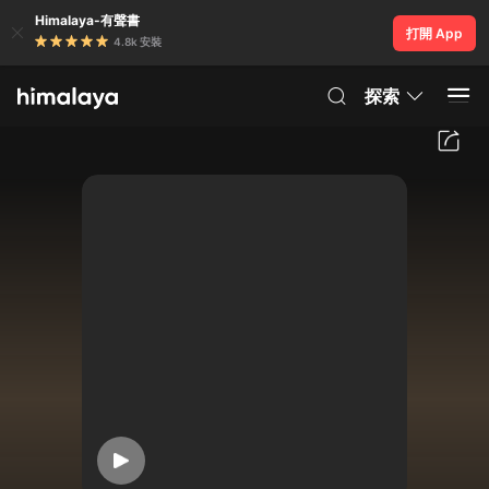
Himalaya-有聲書
打開 App
4.8k 安裝
探索