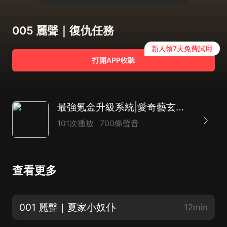
005 麗聲｜復仇任務
新人領7天免費試用
打開APP收聽
最強氪金升級系統|愛奇藝玄幻頭部|大超領銜
101次播放
700條聲音
查看更多
001 麗聲｜夏家小奴仆
12min