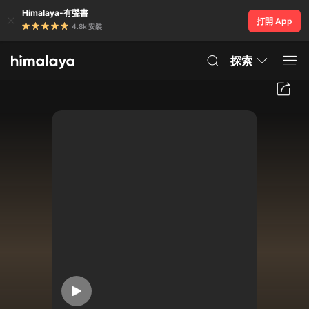
Himalaya-有聲書
打開 App
4.8k 安裝
探索