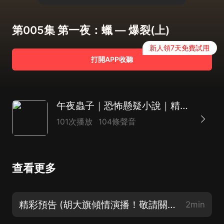
第005集 第一夜：蠟 — 爆裂(上)
新人領7天免費試用
打開APP收聽
午夜蟲子｜恐怖懸疑小說｜精品雙播｜暢聽
101次播放
104條聲音
查看更多
精彩預告 (胡大旗傾情演播！敬請關注主播！訂閱專輯 ！)
2min