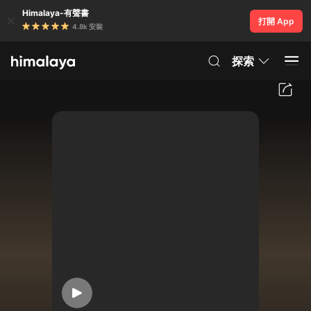
Himalaya-有聲書
打開 App
4.8k 安裝
探索