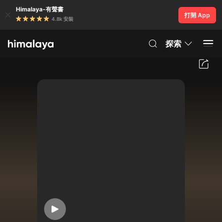
Himalaya-有聲書
打開 App
4.8k 安裝
探索