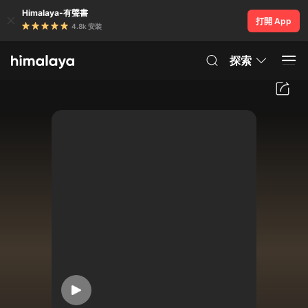
Himalaya-有聲書
打開 App
4.8k 安裝
探索