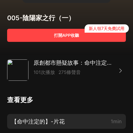
005-陰陽家之行（一）
新人領7天免費試用
打開APP收聽
原創都市懸疑故事：命中注定|市井奇談 道士傳說
101次播放
275條聲音
查看更多
【命中注定的】-片花
1min