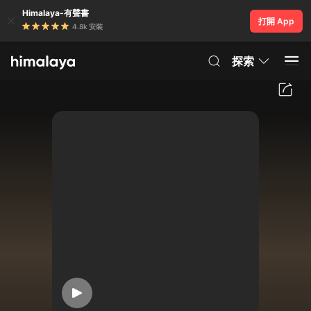
Himalaya-有聲書
打開 App
4.8k 安裝
探索