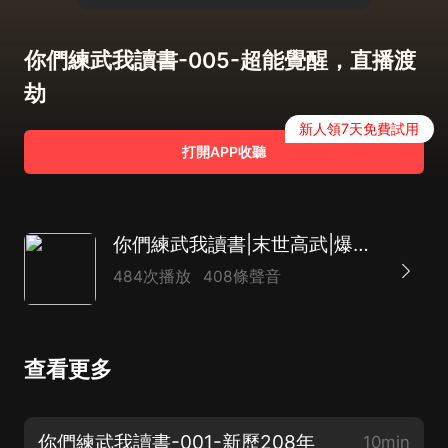
你們練武我讀書-005-超能覺醒，直播渡
劫
新人領7天免費試用
打開APP收聽
你們練武我讀書|末世高武|爆笑|書中自有金手指|多人有聲劇
484次播放
408條聲音
查看更多
你們練武我讀書-001-新歷208年
10min