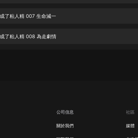
生命科學篇1-2·猴子警長科學探案記|
寶寶巴士科普
寶寶巴士
成了粘人精 007 生命減一
【新民間劇場】我的老千江湖｜ 有聲
的紫襟｜ 魔幻千手
成了粘人精 008 為走劇情
有聲的紫襟
《夜色鋼琴曲》
夜色鋼琴曲趙海洋
太荒吞天訣丨熱血玄幻丨紫襟領銜有
聲劇
有聲的紫襟
嫡女貴嫁 | 一刀蘇蘇團隊制作 | 古言
宮鬥重生爽文 多人有聲劇
公司信息
社區
一刀蘇蘇
中國大案紀實 | 每日一驚案！真實案
關於我們
媒體
件恐怖刑偵尚文
大舌頭尚文