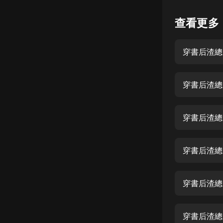
懸疑
查看更多
科幻
穿書后渣總
好書精講
外語
穿書后渣總
耽美
認知思維
穿書后渣總
人文
音樂
穿書后渣總
粵語
穿書后渣總
頭條
娛樂
穿書后渣總