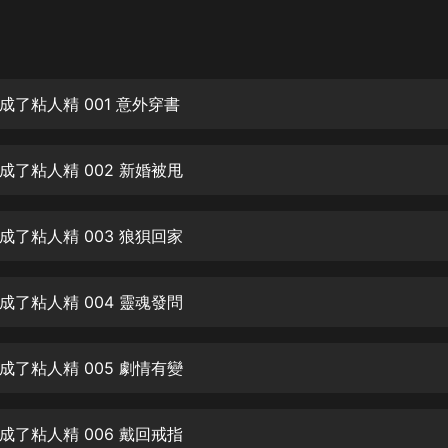
灰姑娘音樂
郭德綱於謙相聲全集
德雲社郭德綱相聲VIP
成了粘人精 001 意外穿書
安全警長啦咘啦哆·假期篇|新篇章加
更|寶寶巴士故事
成了粘人精 002 新婚被甩
寶寶巴士
凡人修仙傳|楊洋主演影視原著|薑廣
濤配音多播版本
成了粘人精 003 狼狽回家
光合積木
成了粘人精 004 靈魂發問
摸金天師【第一季】（紫襟演播）
有聲的紫襟
成了粘人精 005 劇情有變
無敵六皇子|爆笑穿越|無敵流皇子|安
燃領銜有聲小說
安燃
成了粘人精 006 戴回戒指