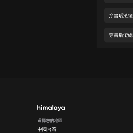
經典名著
人物傳記
穿書后渣總
電影
生活
穿書后渣總
英語
日語
課程
少兒教育
二次元
教育培訓
IT科技
選擇您的地區
汽車
中國台湾