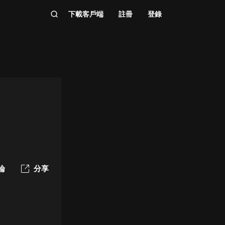
下載客戶端
註冊
登錄
論
分享