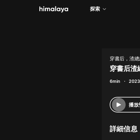
探索
全部
小說
個人成長
穿書后，渣總
相聲評書
穿書后渣總
兒童
6min
2023
歷史
情感治愈
播放
健康養生
商業財經
詳細信息
廣播劇