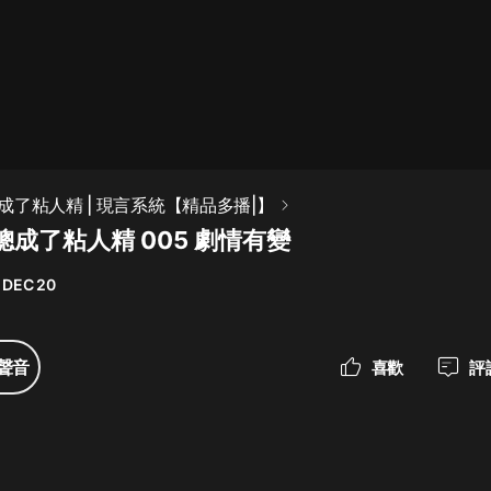
最佳女婿｜都市異能多人有聲劇｜一
種侃侃｜有聲小說
一種侃侃
米小圈上學記:一二三年級 | 暢銷出版
成了粘人精 | 現言系統【精品多播|】
物
成了粘人精 005 劇情有變
米小圈
 DEC 20
破壞者聯盟篇1-4季·猴子警長科學探
案記|寶寶巴士
寶寶巴士
聲音
喜歡
評
大奉打更人丨頭陀淵領銜多人有聲
劇|暢聽全集|王鶴棣、田曦薇主演影
視劇原著|賣報小郎君
頭陀淵講故事
總有這樣的歌只想一個人聽