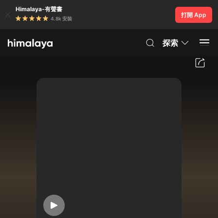
Himalaya-有聲書
打開 App
4.8k 安裝
探索