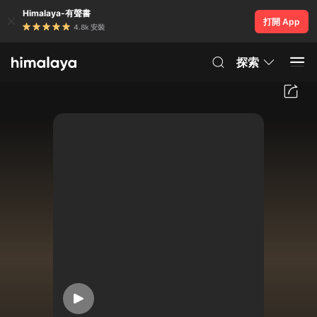
Himalaya-有聲書
打開 App
4.8k 安裝
探索