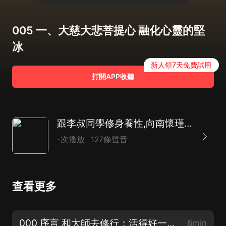
005 一、大慈大悲菩提心 融化心靈的堅
冰
新人領7天免費試用
打開APP收聽
跟李叔同學修身養性,向南懷瑾學為人處世 | 人生哲學 | 智慧謀略
-次播放
127條聲音
查看更多
000 序言 和大師去修行：活得好一點，更好一點
6min