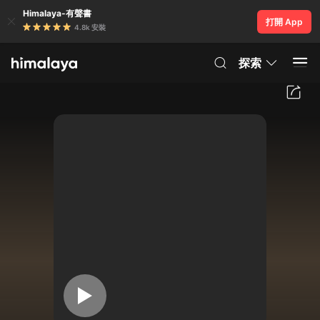
Himalaya-有聲書
打開 App
4.8k 安裝
探索