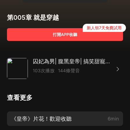
第005章 就是穿越
新人領7天免費試用
打開APP收聽
囚妃為男| 腹黑皇帝| 搞笑甜寵| 重生
103次播放
144條聲音
查看更多
《皇帝》片花！歡迎收聽
6min