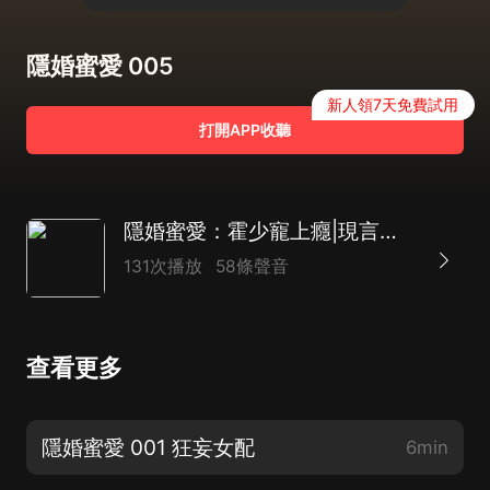
隱婚蜜愛 005
新人領7天免費試用
打開APP收聽
隱婚蜜愛：霍少寵上癮|現言豪門甜寵
131次播放
58條聲音
查看更多
隱婚蜜愛 001 狂妄女配
6min