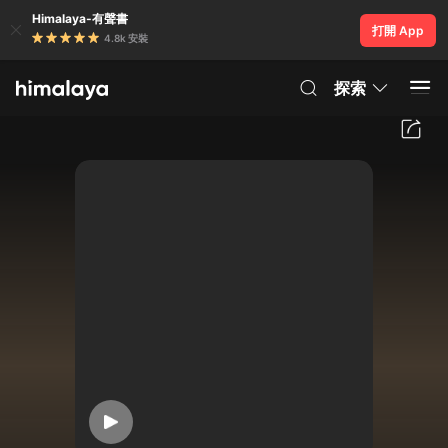
Himalaya-有聲書
打開 App
4.8k 安裝
探索