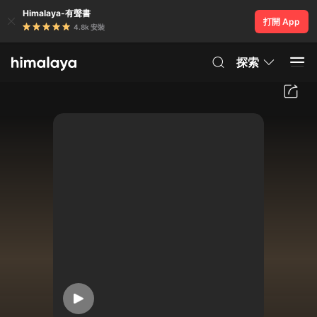
Himalaya-有聲書
打開 App
4.8k 安裝
探索