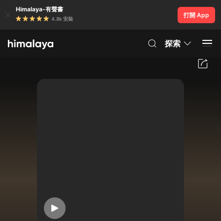
Himalaya-有聲書
打開 App
4.8k 安裝
探索