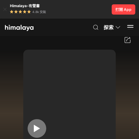
Himalaya-有聲書
打開 App
4.8k 安裝
探索