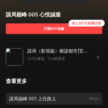
謀局巔峰 005 心悅誠服
新人領7天免費試用
打開APP收聽
謀局（影視版）權謀都市|官場風雲|精品VIP小說
131次播放
120條聲音
查看更多
謀局巔峰 001 上任路上
6min