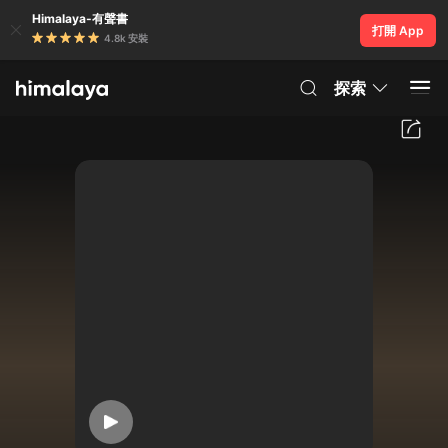
Himalaya-有聲書
打開 App
4.8k 安裝
探索