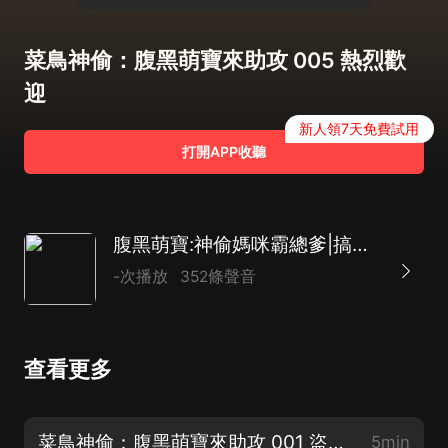
菜鳥神偷：腹黑萌寶來助攻 005 熱烈歡
迎
新人領7天免費試用
打開APP收聽
腹黑萌寶:神偷媽咪霸總爹|搞笑甜寵|霸道總裁|商戰|現言
-次播放
352條聲音
查看更多
菜鳥神偷：腹黑萌寶來助攻 001 盜遍天下無敵手
5min