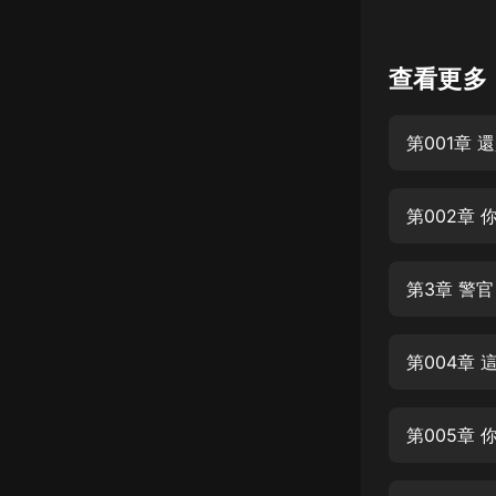
懸疑
查看更多
科幻
好書精講
外語
耽美
第002章
認知思維
人文
第3章 警
音樂
粵語
頭條
第005章
娛樂