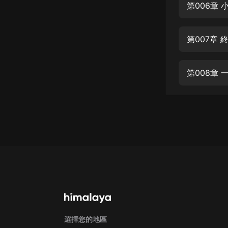
經典名著
第006章
人物傳記
第007章
電影
生活
英語
日語
課程
少兒教育
二次元
教育培訓
IT科技
汽車
選擇您的地區