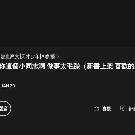
最佳女婿｜都市異能多人有聲劇｜一
種侃侃｜有聲小說
一種侃侃
米小圈上學記:一二三年級 | 暢銷出版
熱血爽文|天才少年|AI多播
物
章 你這個小同志啊 做事太毛躁（新書上架 喜歡
米小圈
破壞者聯盟篇1-4季·猴子警長科學探
案記|寶寶巴士
 JAN 20
寶寶巴士
大奉打更人丨頭陀淵領銜多人有聲
聲音
喜歡
評
劇|暢聽全集|王鶴棣、田曦薇主演影
視劇原著|賣報小郎君
頭陀淵講故事
總有這樣的歌只想一個人聽