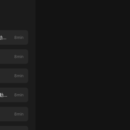
第001章 還是城里人淳樸啊（新書上架 喜歡的話請訂閱支持 后續有福利活動哦）
8min
）
8min
8min
第004章 這號碼真的不能打（新書上架 喜歡的話請訂閱支持 后續有福利活動哦）
8min
8min