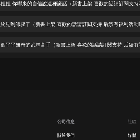
生命科學篇1-2·猴子警長科學探案記|
 小姐姐 你哪來的自信說這種謊話（新書上架 喜歡的話請訂閱支持
寶寶巴士科普
寶寶巴士
 終於見到師叔了（新書上架 喜歡的話請訂閱支持 后續有福利活動
【新民間劇場】我的老千江湖｜ 有聲
的紫襟｜ 魔幻千手
有聲的紫襟
《夜色鋼琴曲》
夜色鋼琴曲趙海洋
太荒吞天訣丨熱血玄幻丨紫襟領銜有
聲劇
有聲的紫襟
嫡女貴嫁 | 一刀蘇蘇團隊制作 | 古言
宮鬥重生爽文 多人有聲劇
一刀蘇蘇
公司信息
社區
中國大案紀實 | 每日一驚案！真實案
件恐怖刑偵尚文
關於我們
媒體
大舌頭尚文