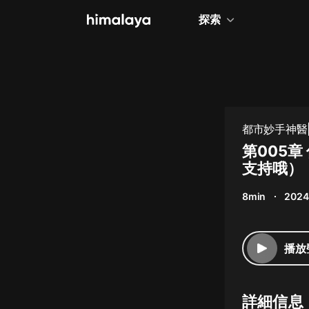
探索
全部
小說
個人成長
都市妙手神醫|
相聲評書
第005
支持哦）
兒童
8min
2024
歷史
情感治愈
播放
健康養生
商業財經
詳細信息
廣播劇