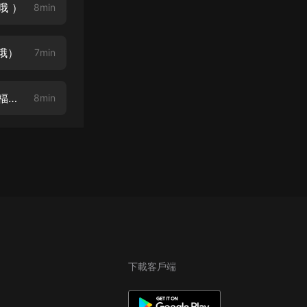
哦 ）
8min
哦）
7min
第008章 一個平平無奇的武林高手（新書上架 喜歡的話請訂閱支持 后續有福利活動哦）
8min
下載客戶端