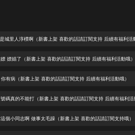
灰姑娘音樂
郭德綱於謙相聲全集
德雲社郭德綱相聲VIP
安全警長啦咘啦哆·假期篇|新篇章加
更|寶寶巴士故事
寶寶巴士
 你嫖 嫖娼了（新書上架 喜歡的話請訂閱支持 后續有福利活動哦
凡人修仙傳|楊洋主演影視原著|薑廣
濤配音多播版本
光合積木
官 你有病（新書上架 喜歡的話請訂閱支持 后續有福利活動哦）
摸金天師【第一季】（紫襟演播）
有聲的紫襟
無敵六皇子|爆笑穿越|無敵流皇子|安
 你這個小同志啊 做事太毛躁（新書上架 喜歡的話請訂閱支持哦）
燃領銜有聲小說
安燃