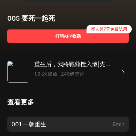
005 要死一起死
新人領7天免費試用
打開APP收聽
重生后，我將戰爺攬入懷|先婚后愛|復仇虐渣|1V1雙潔|反向甜寵
1.9k次播放
240條聲音
查看更多
001 一朝重生
9min