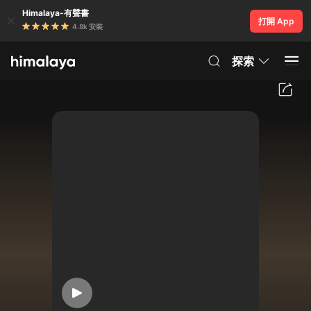
Himalaya-有聲書
打開 App
4.8k 安裝
探索