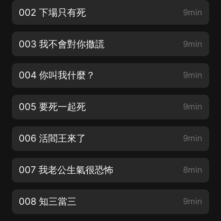
002 下場只有死
9min
003 我不會對你撒謊
9min
004 你叫我什麼？
9min
005 要死一起死
9min
006 活閻王來了
9min
007 我老公生氣很恐怖
8min
008 知三當三
9min