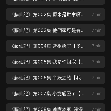
《藤仙記》第002集 原來是世家啊【本書文字清新、仙氣飄飄，歡迎收聽】
7min
《藤仙記》第003集 他們家可是有族譜的【感謝您的打賞、月票支持】
7min
《藤仙記》第004集 曾祖醒了【多日不醒的林氏正睜著一雙眼睛定定的望著她們】
7min
《藤仙記》第005集 我是你祖宗【你要怎麼樣才離開我曾祖奶奶的身體】
7min
《藤仙記》第006集 半妖之體【我父乃一株得了莫大機緣的香豌豆藤妖】
7min
《藤仙記》第007集 小意醒靈了【聽了這麼久了，隨手點個讚，評論一下唄！】
7min
《藤仙記》第008集 連家本家_縮混
7min