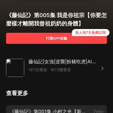
《藤仙記》第005集 我是你祖宗【你要怎
麼樣才離開我曾祖奶奶的身體】
新人領7天免費試用
打開APP收聽
藤仙記|女強|逆襲|扮豬吃虎|AI多播
197次播放
1672條聲音
查看更多
《藤仙記》第001集 小村之光【新書上架，歡迎收聽訂閱】
7min