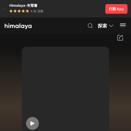
Himalaya-有聲書
打開 App
4.8k 安裝
探索