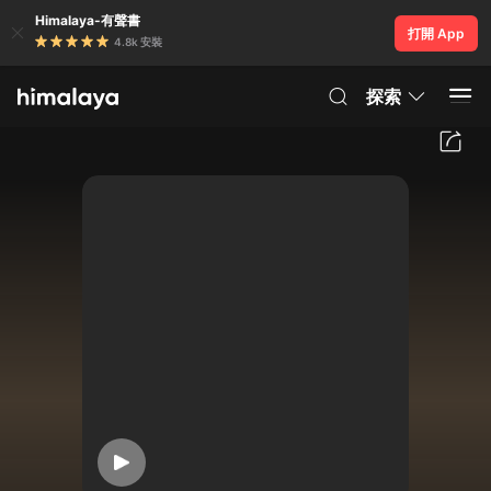
Himalaya-有聲書
打開 App
4.8k 安裝
探索