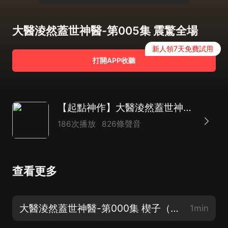
大醫淩然蓋世神醫-第005集 震驚全場
新人領7天免費試用
打開APP收聽
【起點神作】大醫淩然蓋世神醫|急診醫生接飛刀|AI多播
186次播放
826條聲音
查看更多
大醫淩然蓋世神醫-第000集 楔子（喜歡的話記得點讚、評論、分享哦！）
1min