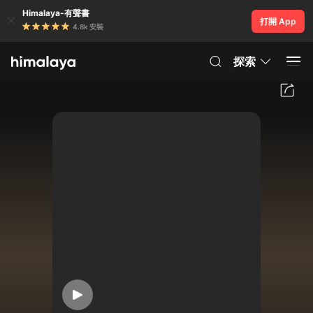
Himalaya-有聲書
打開 App
4.8k 安裝
探索