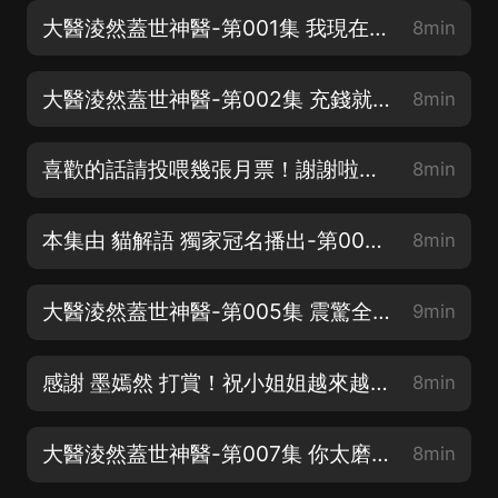
大醫淩然蓋世神醫-第001集 我現在很慌！（評論區留言抽會員！）
8min
大醫淩然蓋世神醫-第002集 充錢就變強的系統（評論區留言抽會員！）
8min
喜歡的話請投喂幾張月票！謝謝啦！ 第003集 專家級的靜脈切開術
8min
本集由 貓解語 獨家冠名播出-第004集 挑戰任務
8min
大醫淩然蓋世神醫-第005集 震驚全場
9min
感謝 墨嫣然 打賞！祝小姐姐越來越美！-第006集 虧錢系統
8min
大醫淩然蓋世神醫-第007集 你太磨嘰了，讓他來！
8min