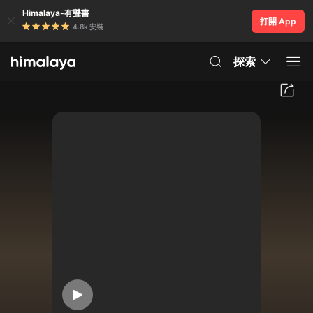
Himalaya-有聲書
打開 App
4.8k 安裝
探索