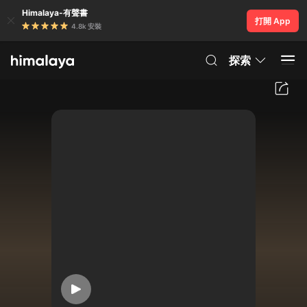
Himalaya-有聲書
打開 App
4.8k 安裝
探索