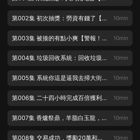
第002集 初次抽獎：勞資有錢了【求評論求點讚求打call！你們的支持是我的動力！】
10min
第003集 被揍的有點小爽【警報！前方出現新手任務：關注訂閱好評月票票~】
10min
第004集 垃圾回收系統：回收垃圾攢金幣【求滿星好評啦！】
10min
第005集 系統你這是逼我去掃大街啊【請把月票狠狠的砸向我吧！】
10min
第006集 二十四小時完成百倍獲利任務？離譜到家了！
10min
第007集 香爐祭鼎，羊脂白玉龍，大禹青石板，大禹之劍！三哥快來啊
10min
第008集 交易成功，獎勵20萬和私人【求大富翁賞大月票~】别墅一棟！
10min