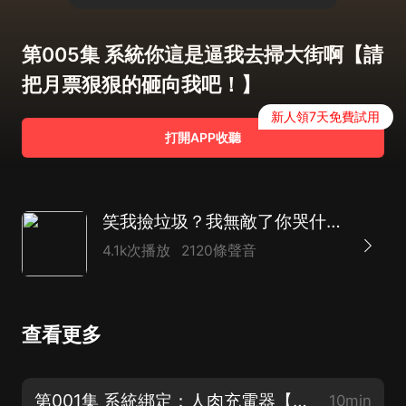
第005集 系統你這是逼我去掃大街啊【請
把月票狠狠的砸向我吧！】
新人領7天免費試用
打開APP收聽
笑我撿垃圾？我無敵了你哭什麼！丨爆笑系統多女主爽文
4.1k次播放
2120條聲音
查看更多
第001集 系統綁定：人肉充電器【男頻種田升級文，搜《寒門第一梟士》】
10min