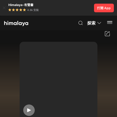
Himalaya-有聲書
打開 App
4.8k 安裝
探索