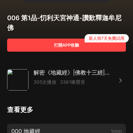
006 第1品-忉利天宮神通-讚歎釋迦牟尼
佛
新人領7天免費試用
打開APP收聽
解密《地藏經》|佛教十三經|懺悔業障、救拔親人
305次播放
3361條聲音
查看更多
000 地藏經
1min