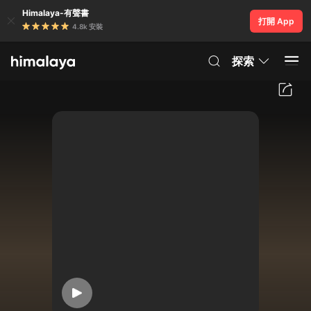
Himalaya-有聲書
打開 App
4.8k 安裝
探索