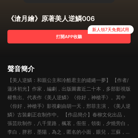
《滄月繪》原著美人逆鱗006
新人領7天免費試用
打開APP收聽
聲音簡介
【美人逆鱗：和親公主和冷酷君主的繾綣一夢】 【作者/
蓮沐初光】作家，編劇，出版圖書近二十本，多部影視版
權售出。代表作《美人逆鱗》《你好，神槍手》。其中
《你好，神槍手》影視劇由胡一天，邢菲主演，《美人逆
鱗》古裝劇正在制作中。 【作品簡介】春柳文化出品，
張芸欣制作，八千里路，楓茗，俇俇，領銜，夕燒旁白，
李白，胖邪，墨陽，為之，匿名的小面，眼兒，三蘇，蝸