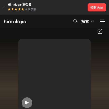
Himalaya-有聲書
打開 App
4.8k 安裝
探索