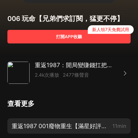
006 玩命【兄弟們求訂閱，猛更不停】
新人領7天免費試用
打開APP收聽
重返1987：開局變賺錢扛把子|全球首富|穿越逆襲
2.4k次播放
2477條聲音
查看更多
重返1987 001廢物重生【滿星好評+訂閱，求兄弟多多支持】
11min