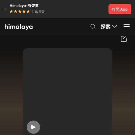
Himalaya-有聲書
打開 App
4.8k 安裝
探索