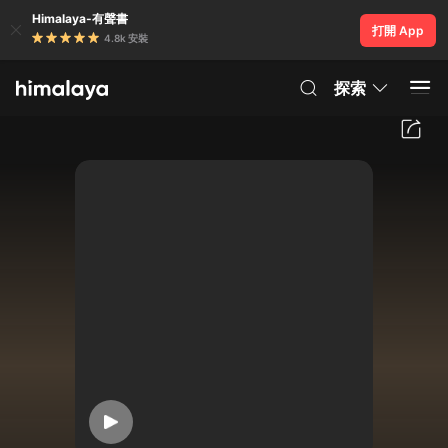
Himalaya-有聲書
打開 App
4.8k 安裝
探索