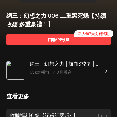
網王：幻想之力 006 二重黑死蝶【持續
收聽 多重豪禮！】
新人領7天免費試用
打開APP收聽
網王：幻想之力 | 熱血&校園 | 網球王子同人 | 精品多人有聲劇
1.3k次播放
710條聲音
查看更多
收聽福利介紹【記得訂閱哦~】
1min