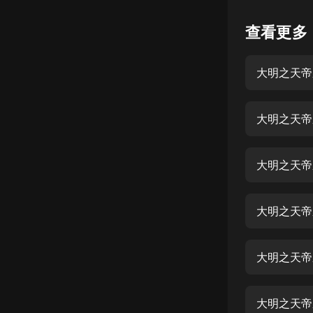
懸疑
查看更多
科幻
大明之天帝系
好書精講
外語
大明之天帝系
耽美
認知思維
大明之天帝
人文
音樂
大明之天帝系
粵語
大明之天帝系
頭條
娛樂
大明之天帝