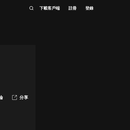
下載客戶端
註冊
登錄
論
分享