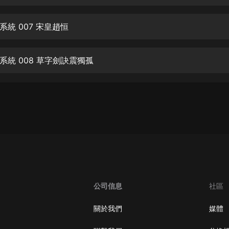
生命科學篇1-2·猴子警長科學探案記|
寶寶巴士科普
寶寶巴士
統 007 宋皇趙恒
【新民間劇場】我的老千江湖｜ 有聲
的紫襟｜ 魔幻千手
系統 008 草字劍訣震獨孤
有聲的紫襟
《夜色鋼琴曲》
夜色鋼琴曲趙海洋
太荒吞天訣丨熱血玄幻丨紫襟領銜有
聲劇
有聲的紫襟
嫡女貴嫁 | 一刀蘇蘇團隊制作 | 古言
宮鬥重生爽文 多人有聲劇
公司信息
社區
一刀蘇蘇
中國大案紀實 | 每日一驚案！真實案
關於我們
媒體
件恐怖刑偵尚文
大舌頭尚文