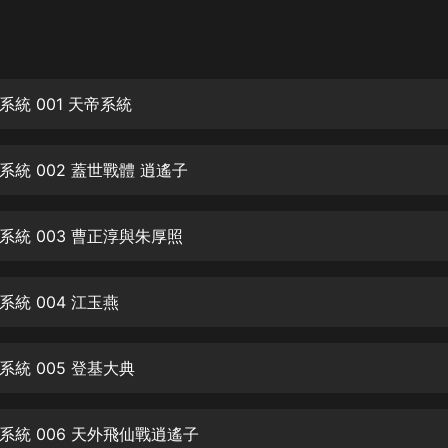
灰姑娘音樂
郭德綱於謙相聲全集
德雲社郭德綱相聲VIP
統 001 天帝系統
安全警長啦咘啦哆·假期篇|新篇章加
更|寶寶巴士故事
統 002 蓋世戰體 逍遙子
寶寶巴士
凡人修仙傳|楊洋主演影視原著|薑廣
濤配音多播版本
系統 003 曹正淳與朱厚照
光合積木
統 004 江玉燕
摸金天師【第一季】（紫襟演播）
有聲的紫襟
統 005 登基大典
無敵六皇子|爆笑穿越|無敵流皇子|安
燃領銜有聲小說
安燃
系統 006 天外飛仙戰逍遙子