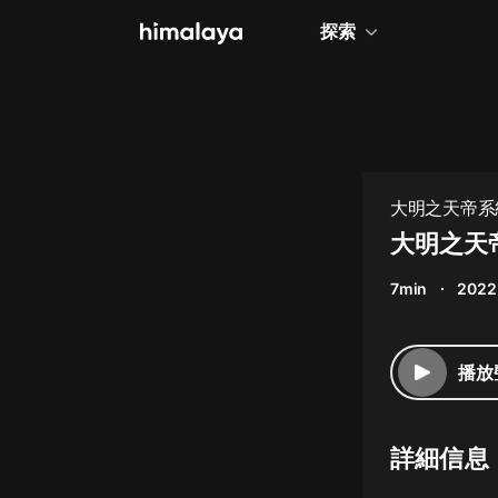
探索
全部
小說
個人成長
大明之天帝系
相聲評書
大明之天帝
兒童
7min
2022
歷史
情感治愈
播放
健康養生
商業財經
詳細信息
廣播劇