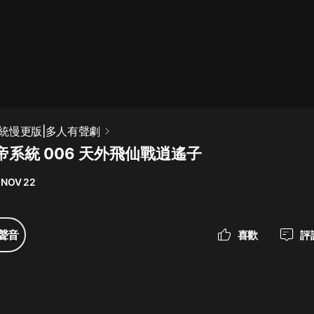
最佳女婿｜都市異能多人有聲劇｜一
種侃侃｜有聲小說
一種侃侃
米小圈上學記:一二三年級 | 暢銷出版
統慢更版|多人有聲劇
物
系統 006 天外飛仙戰逍遙子
米小圈
 NOV 22
破壞者聯盟篇1-4季·猴子警長科學探
案記|寶寶巴士
寶寶巴士
聲音
喜歡
評
大奉打更人丨頭陀淵領銜多人有聲
劇|暢聽全集|王鶴棣、田曦薇主演影
視劇原著|賣報小郎君
頭陀淵講故事
總有這樣的歌只想一個人聽