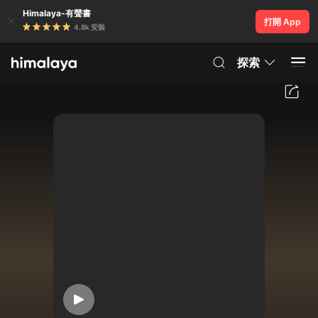
Himalaya-有聲書
打開 App
4.8k 安裝
探索