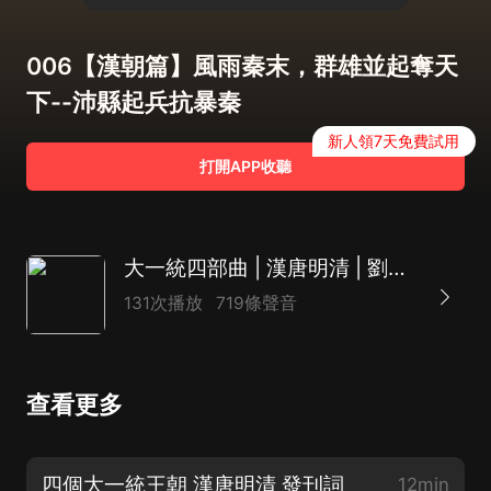
006【漢朝篇】風雨秦末，群雄並起奪天
下--沛縣起兵抗暴秦
新人領7天免費試用
打開APP收聽
大一統四部曲 | 漢唐明清 | 劉邦、武則天、朱元璋、康熙
131次播放
719條聲音
查看更多
四個大一統王朝 漢唐明清 發刊詞
12min