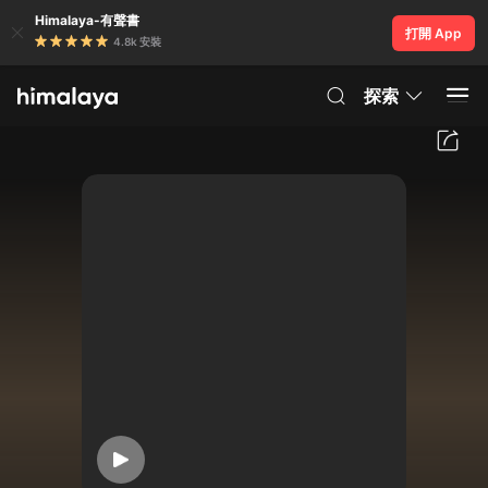
Himalaya-有聲書
打開 App
4.8k 安裝
探索