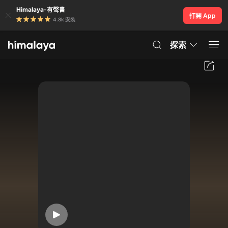
Himalaya-有聲書
打開 App
4.8k 安裝
探索