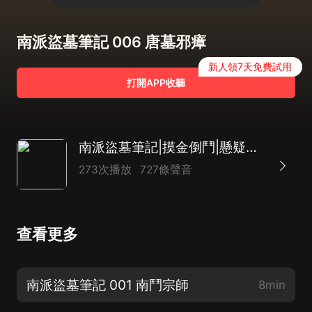
南派盜墓筆記 006 唐墓邪瘴
新人領7天免費試用
打開APP收聽
南派盜墓筆記|摸金倒鬥|懸疑靈異探險
273次播放
727條聲音
查看更多
南派盜墓筆記 001 南鬥宗師
8min