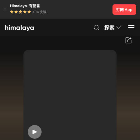
Himalaya-有聲書
打開 App
4.8k 安裝
探索