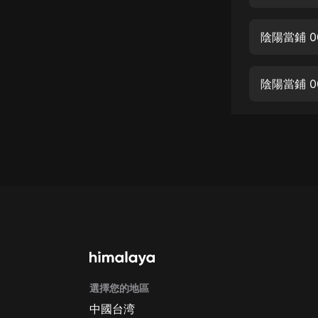
經典名著
人物傳記
陰陽當鋪 
電影
生活
陰陽當鋪 0
英語
日語
課程
少兒教育
二次元
教育培訓
IT科技
選擇您的地區
汽車
中國台湾