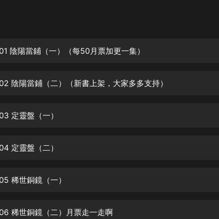
灰姑娘音樂
郭德綱於謙相聲全集
德雲社郭德綱相聲VIP
001 陰陽當鋪（一）（每50月票加更一集）
安全警長啦咘啦哆·假期篇|新篇章加
更|寶寶巴士故事
002 陰陽當鋪（二）（新書上架，大家多多支持）
寶寶巴士
凡人修仙傳|楊洋主演影視原著|薑廣
濤配音多播版本
03 定靈盤（一）
光合積木
04 定靈盤（二）
摸金天師【第一季】（紫襟演播）
有聲的紫襟
05 稀世銅鏡（一）
無敵六皇子|爆笑穿越|無敵流皇子|安
燃領銜有聲小說
安燃
006 稀世銅鏡（二）月票走一走啊