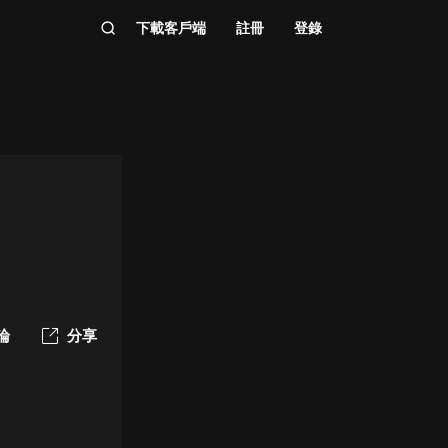
下載客戶端
註冊
登錄
論
分享