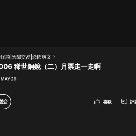
最佳女婿｜都市異能多人有聲劇｜一
種侃侃｜有聲小說
一種侃侃
米小圈上學記:一二三年級 | 暢銷出版
聞怪談|陰陽交易|恐怖爽文
物
 006 稀世銅鏡（二）月票走一走啊
米小圈
 MAY 29
破壞者聯盟篇1-4季·猴子警長科學探
案記|寶寶巴士
寶寶巴士
聲音
喜歡
評
大奉打更人丨頭陀淵領銜多人有聲
劇|暢聽全集|王鶴棣、田曦薇主演影
視劇原著|賣報小郎君
頭陀淵講故事
總有這樣的歌只想一個人聽