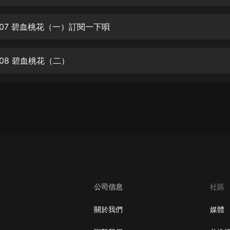
生命科學篇1-2·猴子警長科學探案記|
寶寶巴士科普
寶寶巴士
007 碧血桃花（一）訂閱一下唄
【新民間劇場】我的老千江湖｜ 有聲
的紫襟｜ 魔幻千手
08 碧血桃花（二）
有聲的紫襟
《夜色鋼琴曲》
夜色鋼琴曲趙海洋
太荒吞天訣丨熱血玄幻丨紫襟領銜有
聲劇
有聲的紫襟
嫡女貴嫁 | 一刀蘇蘇團隊制作 | 古言
宮鬥重生爽文 多人有聲劇
公司信息
社區
一刀蘇蘇
中國大案紀實 | 每日一驚案！真實案
關於我們
媒體
件恐怖刑偵尚文
大舌頭尚文