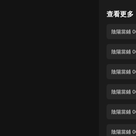
懸疑
查看更多
科幻
陰陽當鋪 
好書精講
外語
陰陽當鋪 
耽美
認知思維
陰陽當鋪 0
人文
音樂
陰陽當鋪 0
粵語
陰陽當鋪 0
頭條
娛樂
陰陽當鋪 