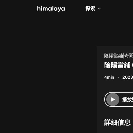
探索
全部
小說
個人成長
陰陽當鋪|奇
相聲評書
陰陽當鋪
兒童
4min
2023
歷史
情感治愈
播放
健康養生
商業財經
詳細信息
廣播劇