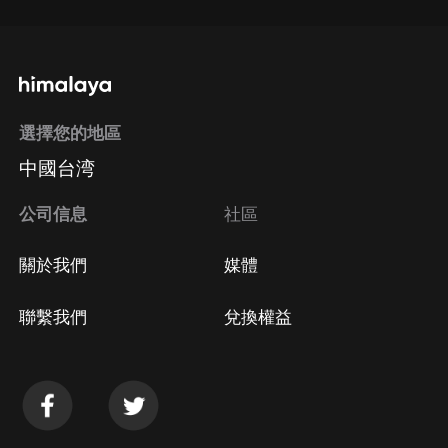
選擇您的地區
中國台湾
公司信息
社區
關於我們
媒體
聯繫我們
兌換權益