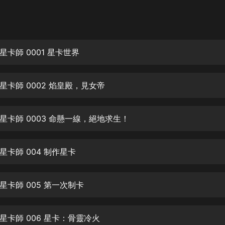
灰姑娘音樂
郭德綱於謙相聲全集
德雲社郭德綱相聲VIP
卡師 0001 星卡世界
安全警長啦咘啦哆·假期篇|新篇章加
更|寶寶巴士故事
星卡師 0002 焰皇殿，見女帝
寶寶巴士
凡人修仙傳|楊洋主演影視原著|薑廣
濤配音多播版本
星卡師 0003 命懸一線，絕地求生！
光合積木
星卡師 004 制作星卡
摸金天師【第一季】（紫襟演播）
有聲的紫襟
星卡師 005 第一次制卡
無敵六皇子|爆笑穿越|無敵流皇子|安
燃領銜有聲小說
安燃
星卡師 006 星卡：骨靈冷火