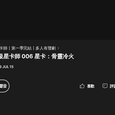
最佳女婿｜都市異能多人有聲劇｜一
種侃侃｜有聲小說
一種侃侃
米小圈上學記:一二三年級 | 暢銷出版
卡師丨第一季完結丨多人有聲劇
物
星卡師 006 星卡：骨靈冷火
米小圈
3 JUL 15
破壞者聯盟篇1-4季·猴子警長科學探
案記|寶寶巴士
寶寶巴士
聲音
喜歡
評
大奉打更人丨頭陀淵領銜多人有聲
劇|暢聽全集|王鶴棣、田曦薇主演影
視劇原著|賣報小郎君
頭陀淵講故事
總有這樣的歌只想一個人聽