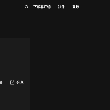
下載客戶端
註冊
登錄
論
分享