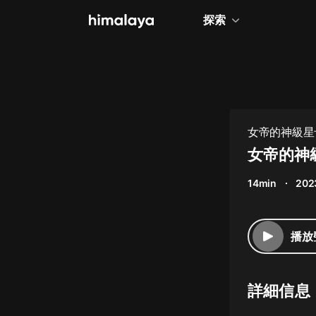
探索
全部
小說
個人成長
女帝的神級星
相聲評書
女帝的神級
兒童
14min
202
歷史
情感治愈
播放
健康養生
商業財經
詳細信息
廣播劇