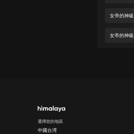
經典名著
人物傳記
女帝的神級
電影
生活
女帝的神級
英語
日語
課程
少兒教育
二次元
教育培訓
IT科技
選擇您的地區
汽車
中國台湾