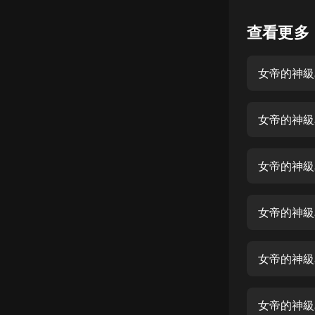
懸疑
查看更多
科幻
女帝的神級星
好書精講
外語
女帝的神級
耽美
認知思維
女帝的神級
人文
音樂
女帝的神級
粵語
女帝的神級
頭條
娛樂
女帝的神級