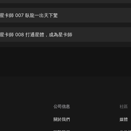
生命科學篇1-2·猴子警長科學探案記|
寶寶巴士科普
寶寶巴士
星卡師 007 臥龍一出天下驚
【新民間劇場】我的老千江湖｜ 有聲
的紫襟｜ 魔幻千手
星卡師 008 打通星體，成為星卡師
有聲的紫襟
《夜色鋼琴曲》
夜色鋼琴曲趙海洋
太荒吞天訣丨熱血玄幻丨紫襟領銜有
聲劇
有聲的紫襟
嫡女貴嫁 | 一刀蘇蘇團隊制作 | 古言
宮鬥重生爽文 多人有聲劇
公司信息
社區
一刀蘇蘇
中國大案紀實 | 每日一驚案！真實案
關於我們
媒體
件恐怖刑偵尚文
大舌頭尚文