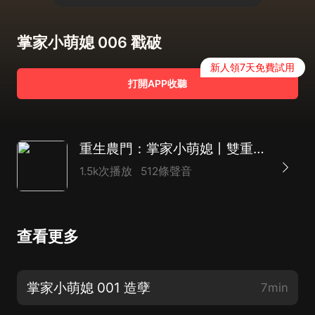
掌家小萌媳 006 戳破
新人領7天免費試用
打開APP收聽
重生農門：掌家小萌媳丨雙重生甜寵丨經商宅鬥丨起點網高分種田文
1.5k次播放
512條聲音
查看更多
掌家小萌媳 001 造孽
7min