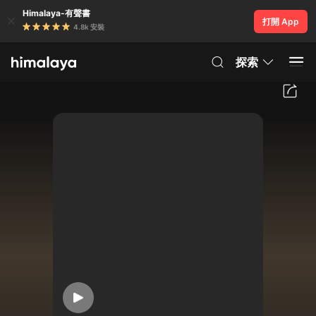
Himalaya-有聲書
打開 App
4.8k 安裝
探索