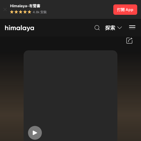
Himalaya-有聲書
打開 App
4.8k 安裝
探索