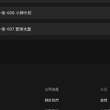
生命科學篇1-2·猴子警長科學探案記|
寶寶巴士科普
寶寶巴士
卷-006 小輝中邪
【新民間劇場】我的老千江湖｜ 有聲
的紫襟｜ 魔幻千手
卷-007 驚悚光盤
有聲的紫襟
《夜色鋼琴曲》
夜色鋼琴曲趙海洋
太荒吞天訣丨熱血玄幻丨紫襟領銜有
聲劇
有聲的紫襟
嫡女貴嫁 | 一刀蘇蘇團隊制作 | 古言
宮鬥重生爽文 多人有聲劇
公司信息
社區
一刀蘇蘇
中國大案紀實 | 每日一驚案！真實案
關於我們
媒體
件恐怖刑偵尚文
大舌頭尚文