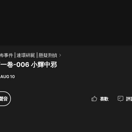
最佳女婿｜都市異能多人有聲劇｜一
種侃侃｜有聲小說
一種侃侃
米小圈上學記:一二三年級 | 暢銷出版
事件 | 連環碎屍 | 懸疑刑偵
物
一卷-006 小輝中邪
米小圈
 AUG 10
破壞者聯盟篇1-4季·猴子警長科學探
案記|寶寶巴士
寶寶巴士
聲音
喜歡
評
大奉打更人丨頭陀淵領銜多人有聲
劇|暢聽全集|王鶴棣、田曦薇主演影
視劇原著|賣報小郎君
頭陀淵講故事
總有這樣的歌只想一個人聽