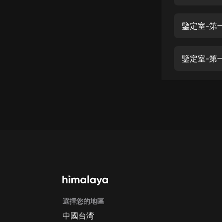
經典名著
人物傳記
鑒定室-第一
電影
生活
鑒定室-第一
英語
日語
課程
少兒教育
二次元
教育培訓
IT科技
選擇您的地區
汽車
中國台湾