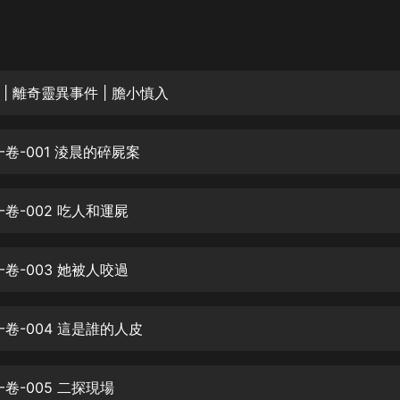
灰姑娘音樂
郭德綱於謙相聲全集
德雲社郭德綱相聲VIP
| 離奇靈異事件 | 膽小慎入
安全警長啦咘啦哆·假期篇|新篇章加
更|寶寶巴士故事
卷-001 淩晨的碎屍案
寶寶巴士
凡人修仙傳|楊洋主演影視原著|薑廣
濤配音多播版本
卷-002 吃人和運屍
光合積木
卷-003 她被人咬過
摸金天師【第一季】（紫襟演播）
有聲的紫襟
卷-004 這是誰的人皮
無敵六皇子|爆笑穿越|無敵流皇子|安
燃領銜有聲小說
安燃
卷-005 二探現場