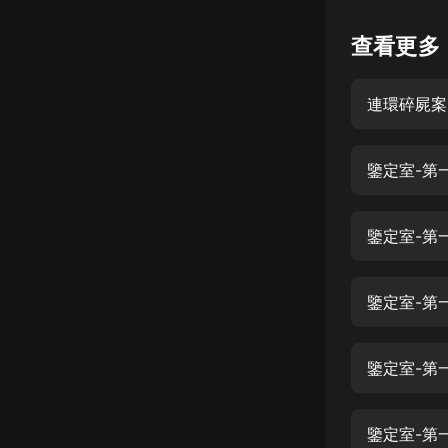
懸疑
查看更多
科幻
連環碎屍案 
好書精講
外語
鑒定室-第一
耽美
認知思維
鑒定室-第一
人文
音樂
鑒定室-第一
粵語
鑒定室-第一
頭條
娛樂
鑒定室-第一