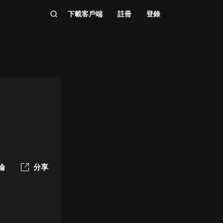
下載客戶端
註冊
登錄
論
分享