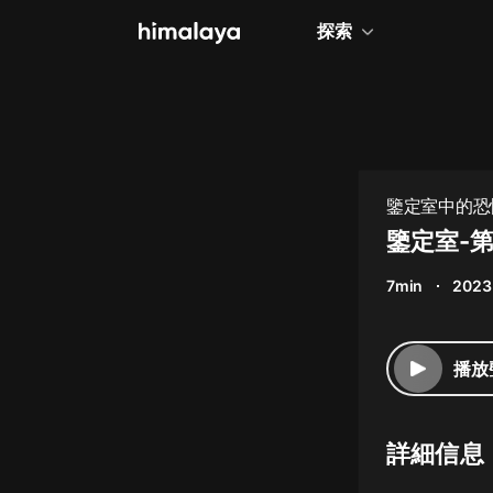
探索
全部
小說
個人成長
鑒定室中的恐怖
相聲評書
鑒定室-第
兒童
7min
2023
歷史
情感治愈
播放
健康養生
商業財經
詳細信息
廣播劇