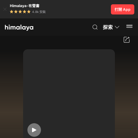
Himalaya-有聲書
打開 App
4.8k 安裝
探索