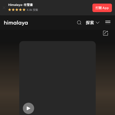
Himalaya-有聲書
打開 App
4.8k 安裝
探索