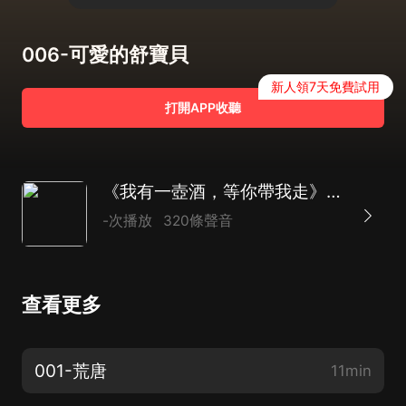
006-可愛的舒寶貝
新人領7天免費試用
打開APP收聽
《我有一壺酒，等你帶我走》丨都市虐戀丨精品多播丨亙遠出品
-次播放
320條聲音
查看更多
001-荒唐
11min