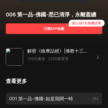
006 第一品-佛國-悉已清淨，永離蓋纏
新人領7天免費試用
打開APP收聽
解密《維摩詰經》|佛教十三經|真如佛性，禪悟思維
129次播放
3250條聲音
查看更多
001 第一品-佛國-如是我聞一時
28s