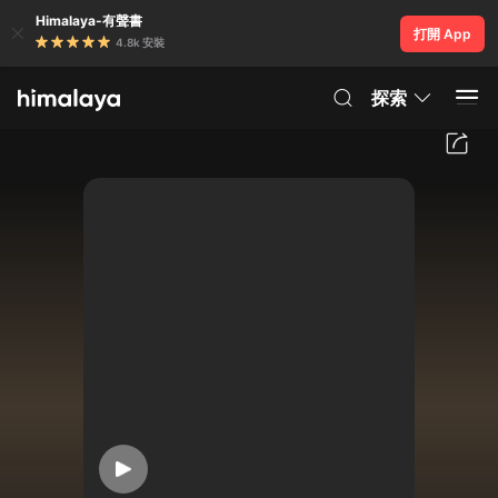
Himalaya-有聲書
打開 App
4.8k 安裝
探索