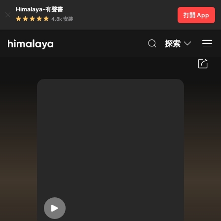
Himalaya-有聲書
打開 App
4.8k 安裝
探索