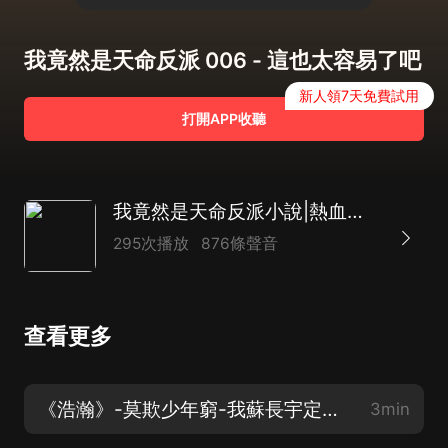
我竟然是天命反派 006 - 這也太容易了吧
新人領7天免費試用
打開APP收聽
我竟然是天命反派小說|熱血玄幻慢更版
295次播放
876條聲音
查看更多
《浩瀚》-莫欺少年窮-我蘇長宇定當蕩平九州！
3min