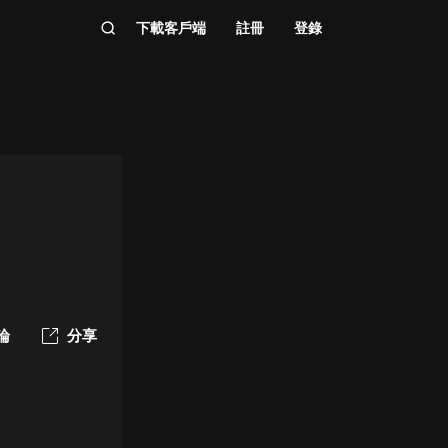
下載客戶端
註冊
登錄
論
分享