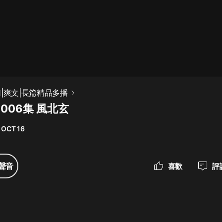
最佳女婿｜都市異能多人有聲劇｜一
種侃侃｜有聲小說
一種侃侃
米小圈上學記:一二三年級 | 暢銷出版
|爽文|長篇精品多播
物
006集 風北玄
米小圈
 OCT 16
破壞者聯盟篇1-4季·猴子警長科學探
案記|寶寶巴士
寶寶巴士
聲音
喜歡
評
大奉打更人丨頭陀淵領銜多人有聲
劇|暢聽全集|王鶴棣、田曦薇主演影
視劇原著|賣報小郎君
頭陀淵講故事
總有這樣的歌只想一個人聽