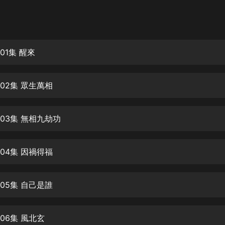
灰姑娘音樂
郭德綱於謙相聲全集
德雲社郭德綱相聲VIP
01集 醒來
安全警長啦咘啦哆·假期篇|新篇章加
更|寶寶巴士故事
02集 眾生萬相
寶寶巴士
凡人修仙傳|楊洋主演影視原著|薑廣
濤配音多播版本
03集 無相九劫功
光合積木
04集 因禍得福
摸金天師【第一季】（紫襟演播）
有聲的紫襟
05集 自己是誰
無敵六皇子|爆笑穿越|無敵流皇子|安
燃領銜有聲小說
安燃
06集 風北玄