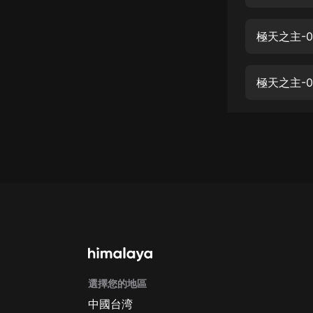
經典名著
人物傳記
極天之主-0
電影
生活
極天之主-0
英語
日語
課程
少兒教育
二次元
教育培訓
IT科技
選擇您的地區
汽車
中國台湾