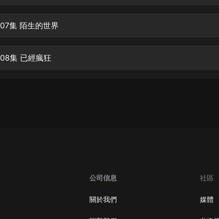
生命科學篇1-2·猴子警長科學探案記|
寶寶巴士科普
寶寶巴士
07集 陌生的世界
【新民間劇場】我的老千江湖｜ 有聲
的紫襟｜ 魔幻千手
08集 已經瘋狂
有聲的紫襟
《夜色鋼琴曲》
夜色鋼琴曲趙海洋
太荒吞天訣丨熱血玄幻丨紫襟領銜有
聲劇
有聲的紫襟
嫡女貴嫁 | 一刀蘇蘇團隊制作 | 古言
宮鬥重生爽文 多人有聲劇
公司信息
社區
一刀蘇蘇
中國大案紀實 | 每日一驚案！真實案
關於我們
媒體
件恐怖刑偵尚文
大舌頭尚文