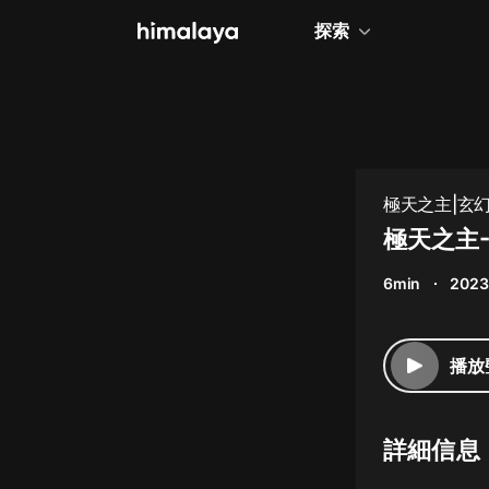
探索
全部
小說
個人成長
極天之主|玄幻
相聲評書
極天之主-
兒童
6min
2023
歷史
情感治愈
播放
健康養生
商業財經
詳細信息
廣播劇