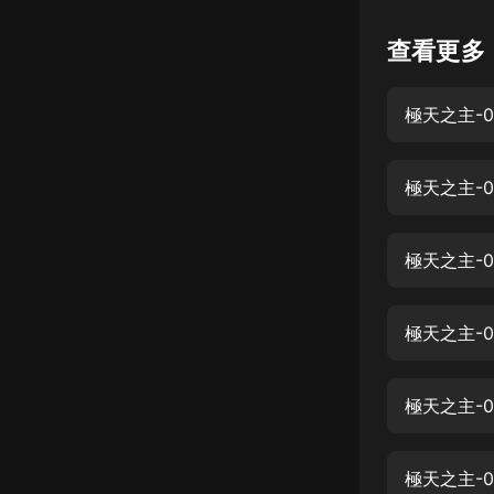
懸疑
查看更多
科幻
極天之主-0
好書精講
外語
極天之主-0
耽美
認知思維
極天之主-0
人文
音樂
極天之主-0
粵語
極天之主-0
頭條
娛樂
極天之主-0